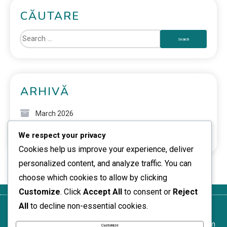
CĂUTARE
ARHIVĂ
March 2026
We respect your privacy
February 2026
Cookies help us improve your experience, deliver
personalized content, and analyze traffic. You can
choose which cookies to allow by clicking
Customize
. Click
Accept All
to consent or
Reject
All
to decline non-essential cookies.
Contact
Cookie-uri și
Politica de protecție
Termeni și
Cine
urmărire
a datelor
condiții
suntem
Customize