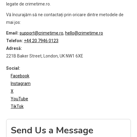
legate de crimetime.ro.
Vă încurajăm să ne contactați prin oricare dintre metodele de
mai jos:
Email:
support@crimetime.ro
,
hello@crimetime.ro
Telefon:
+44 20 7946 0123
Adresă:
221B Baker Street, London, UK NW1 6XE
Social:
Facebook
Instagram
X
YouTube
TikTok
Send Us a Message