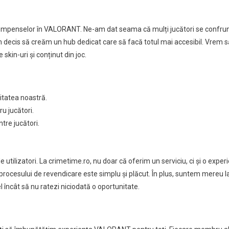
ecompenselor în VALORANT. Ne-am dat seama că mulți jucători se confru
am decis să creăm un hub dedicat care să facă totul mai accesibil. Vrem 
kin-uri și conținut din joc.
tatea noastră.
u jucători.
tre jucători.
tilizatori. La crimetime.ro, nu doar că oferim un serviciu, ci și o experi
 procesului de revendicare este simplu și plăcut. În plus, suntem mereu l
încât să nu ratezi niciodată o oportunitate.