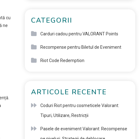
ntă cu
CATEGORII
să ne
Carduri cadou pentru VALORANT Points
Recompense pentru Biletul de Eveniment
Riot Code Redemption
ARTICOLE RECENTE
ență.
Coduri Riot pentru cosmeticele Valorant:
a
Tipuri, Utilizare, Restricții
Pasele de eveniment Valorant: Recompense
pe niveluri, Strategii de deblocare,