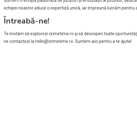
Suntem o echipă pasionată de jucători și entuziaști ai jocurilor, de
echipei noastre aduce o expertiză unică, iar împreună lucrăm pentru a c
Întreabă-ne!
Te invităm să explorezi crimetime.ro și să descoperi toate oportunități
ne contactezi la
hello@crimetime.ro
. Suntem aici pentru a te ajuta!