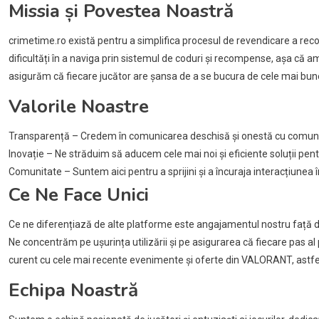
Missia și Povestea Noastră
crimetime.ro există pentru a simplifica procesul de revendicare a r
dificultăți în a naviga prin sistemul de coduri și recompense, așa că 
asigurăm că fiecare jucător are șansa de a se bucura de cele mai bune s
Valorile Noastre
Transparență – Credem în comunicarea deschisă și onestă cu comuni
Inovație – Ne străduim să aducem cele mai noi și eficiente soluții pentr
Comunitate – Suntem aici pentru a sprijini și a încuraja interacțiunea în
Ce Ne Face Unici
Ce ne diferențiază de alte platforme este angajamentul nostru față de u
Ne concentrăm pe ușurința utilizării și pe asigurarea că fiecare pas al
curent cu cele mai recente evenimente și oferte din VALORANT, astfel 
Echipa Noastră