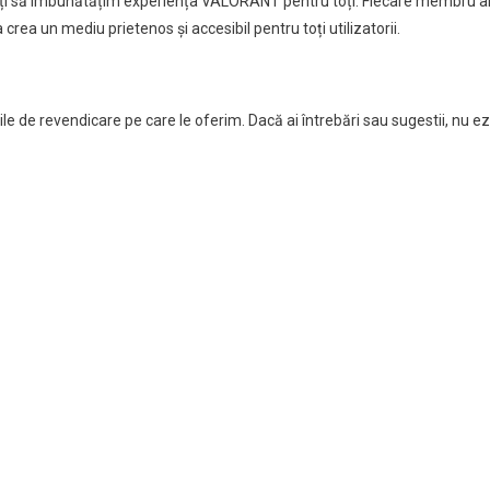
dicați să îmbunătățim experiența VALORANT pentru toți. Fiecare membru a
rea un mediu prietenos și accesibil pentru toți utilizatorii.
le de revendicare pe care le oferim. Dacă ai întrebări sau sugestii, nu ez