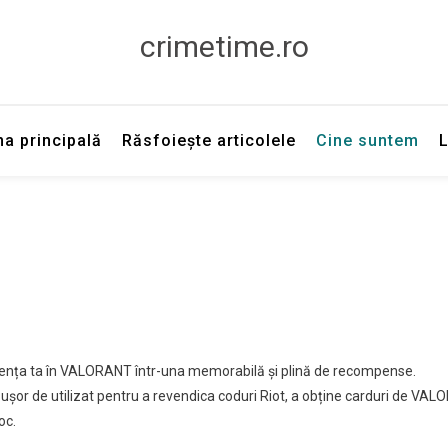
crimetime.ro
na principală
Răsfoiește articolele
Cine suntem
riența ta în VALORANT într-una memorabilă și plină de recompense.
ă ușor de utilizat pentru a revendica coduri Riot, a obține carduri de VA
oc.